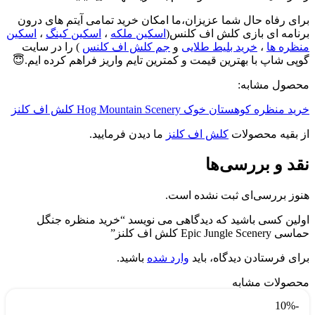
برای رفاه حال شما عزیزان،ما امکان خرید تمامی آیتم های درون
برنامه ای بازی کلش اف کلنس(
اسکین ملکه
،
اسکین کینگ
،
اسکین
منظره ها
،
خرید بلیط طلایی
و
جم کلش اف کلنس
) را در سایت
گوپی شاپ با بهترین قیمت و کمترین تایم واریز فراهم کرده ایم.😇
محصول مشابه:
خرید منظره کوهستان خوک Hog Mountain Scenery کلش اف کلنز
از بقیه محصولات
کلش اف کلنز
ما دیدن فرمایید.
نقد و بررسی‌ها
هنوز بررسی‌ای ثبت نشده است.
اولین کسی باشید که دیدگاهی می نویسد “خرید منظره جنگل
حماسی Epic Jungle Scenery کلش اف کلنز”
برای فرستادن دیدگاه، باید
وارد شده
باشید.
محصولات مشابه
-10%