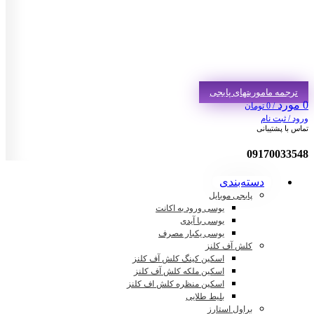
ترجمه ماموریتهای پابجی
0
مورد
/
0
تومان
ورود / ثبت نام
تماس با پشتیبانی
09170033548
دسته‌بندی
پابجی موبایل
یوسی ورود به اکانت
یوسی با آیدی
یوسی یکبار مصرف
کلش آف کلنز
اسکین کینگ کلش آف کلنز
اسکین ملکه کلش آف کلنز
اسکین منظره کلش اف کلنز
بلیط طلایی
براول استارز