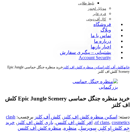
بلیط طلایی
موبایل لجندز
فری فایر
کال آف دیوتی
فروشگاه
وبلاگ
تماس با ما
درباره ما
اخبار بازیها
پشتیبانی – پیگیری سفارش
Account Security
خانه
کلش آف کلنز
اسکین منظره کلش اف کلنز
خرید منظره جنگل حماسی Epic Jungle
Scenery کلش اف کلنز
بزرگنمایی
خرید منظره جنگل حماسی Epic Jungle Scenery کلش
اف کلنز
دسته:
اسکین منظره کلش اف کلنز
,
کلش آف کلنز
برچسب:
clash
cosmetics
,
of clans
,
افر کلش اف کلنس
,
بازی کلش اف کلنز
,
خرید
جم کلش او کلنز
,
سوپرسل
,
منظره
,
منظره کلش اف کلنس