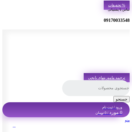
% تخفیفات
تماس با پشتیبانی
09170033548
ترجمه ماموریتهای پابجی
جستجو
ورود / ثبت نام
0
مورد
/
0
تومان
منو
منو