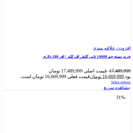
افزودن علاقه مندی
خرید بسته جم 14000 تایی کلش اف کلنز | افر 100 دلاری
17,489,999
قیمت اصلی 17,489,999 تومان
بود.
16,669,999
تومان
قیمت فعلی 16,669,999 تومان است.
Select options
مشاهده سریع
-31%