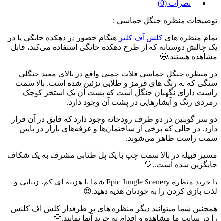
نظرات (0)
توضیحات منظره جنگل حماسی :
تمام منظره های
کلش آف کلنز
هنگام حضور در دهکده خانگی یا در
یک چالش دوستانه که از طرح دهکده خانگی استفاده می‌کند، قابل
مشاهده هستند.🤩
در منظره جنگل حماسی فلات چمنی واقع در بالای معبد جنگلی
سنگی که به رنگ های قرمز و طلایی تزئین شده است. بالا سمت
راست دارای نگهبان جنگل است که پشت آن یک استخر کوچک
زمردی رنگ و آبشارهایی در پشت آن وجود دارد.
دو سر گوبلین در دو طرف رودخانه وجود دارد که قایق در آن قرار
دارد. در حالی که برخی از ساختمان‌ها و غرفه‌های بازار در پایین
سمت راست ظاهر می‌شوند.
مسیر قبیله در بالا سمت چپ با یک پل طنابی مشرف به یک شکاف
جایگزین شده است..🤍
با خرید منظره Epic Jungle Scenery شما با هزینه ای کم، زیبایی و
لذت بازی کردن را به خودتان هدیه دهید.😍
همچنین شما میتوانید دیگر منظره های پر طرفدار کلش اف کلنس
را در سایت ما مشاهده و اقدام به خرید آنها نمایید.🤗