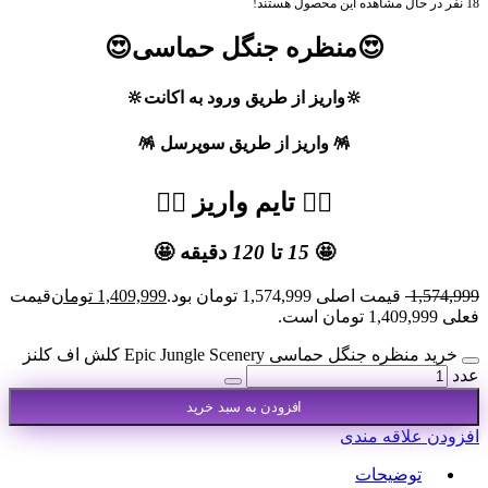
18
نفر در حال مشاهده این محصول هستند!
😍منظره جنگل حماسی
😍
🔆واریز از طریق ورود به اکانت🔆
🪅 واریز از طریق سوپرسل 🪅
👇🏻 تایم واریز 👇🏻
🤩
15
تا
120
دقیقه 🤩
1,574,999
قیمت اصلی 1,574,999 تومان بود.
1,409,999
تومان
قیمت
فعلی 1,409,999 تومان است.
خرید منظره جنگل حماسی Epic Jungle Scenery کلش اف کلنز
عدد
افزودن به سبد خرید
افزودن علاقه مندی
توضیحات