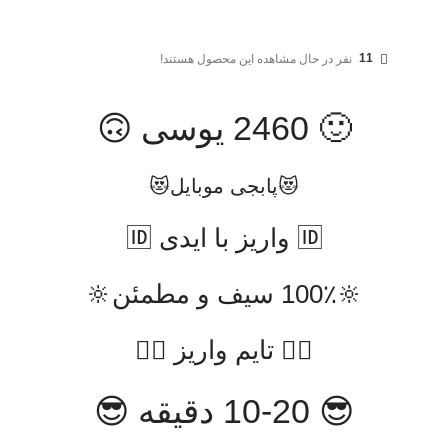
11
نفر در حال مشاهده این محصول هستند!
🙂 2460 یوسی 🙃
😻پابجی موبایل😻
🆔️ واریز با ایدی 🆔️
🔆100٪ سیف و مطمئن🔆
👇🏻 تایم واریز 👇🏻
😎 10-20 دقیقه 😎