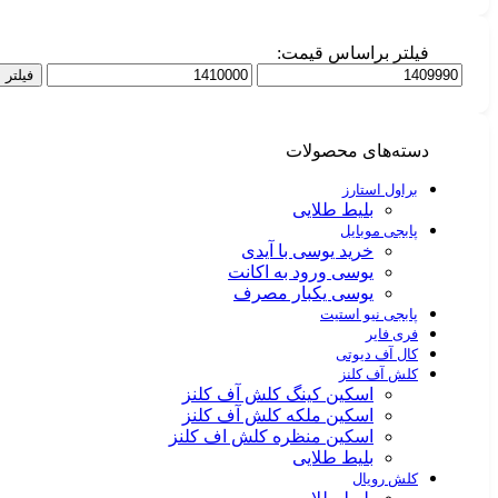
فیلتر براساس قیمت:
فیلتر
دسته‌های محصولات
براول استارز
بلیط طلایی
پابجی موبایل
خرید یوسی با آیدی
یوسی ورود به اکانت
یوسی یکبار مصرف
پابجی نیو استیت
فری فایر
کال آف دیوتی
کلش آف کلنز
اسکین کینگ کلش آف کلنز
اسکین ملکه کلش آف کلنز
اسکین منظره کلش اف کلنز
بلیط طلایی
کلش رویال