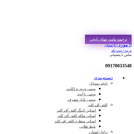
ترجمه ماموریتهای پابجی
0
مورد
/
0
تومان
ورود / ثبت نام
تماس با پشتیبانی
09170033548
دسته‌بندی
پابجی موبایل
یوسی ورود به اکانت
یوسی با آیدی
یوسی یکبار مصرف
کلش آف کلنز
اسکین کینگ کلش آف کلنز
اسکین ملکه کلش آف کلنز
اسکین منظره کلش اف کلنز
بلیط طلایی
براول استارز