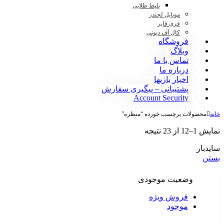
بلیط طلایی
موبایل لجندز
فری فایر
کال آف دیوتی
فروشگاه
وبلاگ
تماس با ما
درباره ما
اخبار بازیها
پشتیبانی – پیگیری سفارش
Account Security
خانه
محصولات برچسب خورده “منظره”
نمایش 1–12 از 23 نتیجه
سایدبار
بستن
وضعیت موجودی
فروش ویژه
موجود