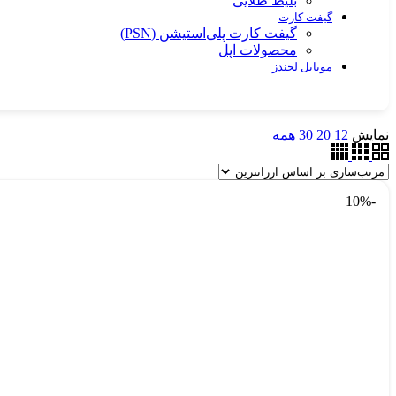
بلیط طلایی
گیفت کارت
گیفت کارت پلی‌استیشن (PSN)
محصولات اپل
موبایل لجندز
نمایش
12
20
30
همه
-10%