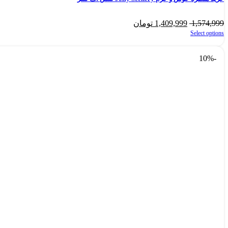
1,574,999
1,409,999
تومان
Select options
-10%