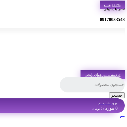
% تخفیفات
تماس با پشتیبانی
09170033548
ترجمه ماموریتهای پابجی
جستجو
ورود / ثبت نام
0
مورد
/
0
تومان
منو