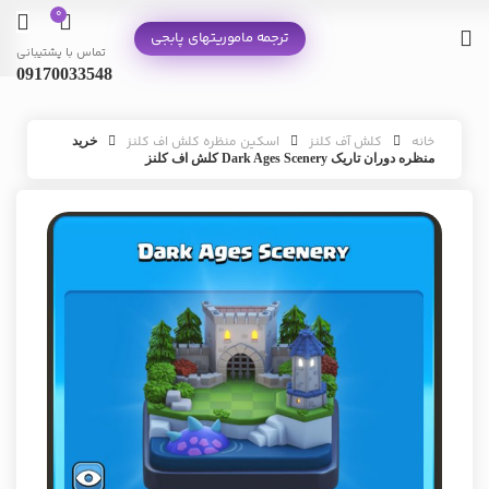
0
ترجمه ماموریتهای پابجی
تماس با پشتیبانی
09170033548
خانه
کلش آف کلنز
اسکین منظره کلش اف کلنز
خرید
منظره دوران تاریک Dark Ages Scenery کلش اف کلنز