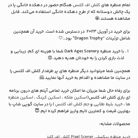
تمام منظره های
کلش اف کلنس
هنگام حضور در دهکده خانگی یا در
یک چالش دوستانه که از طرح دهکده خانگی استفاده می‌کند، قابل
مشاهده هستند.🤩
برای خرید در آوریل 2023 در دسترس شده است. خرید آن همچنین
شامل تزئینات “Dragon Trophy” بود..🤍
با خرید منظره Dark Ages Scenery شما با هزینه ای کم، زیبایی و
لذت بازی کردن را به خودتان هدیه دهید.😍
همچنین شما میتوانید دیگر منظره های پر طرفدار کلش اف کلنس را
در سایت ما مشاهده و اقدام به خرید آنها نمایید.🤗
برای رفاه حال شما عزیزان،ما امکان خرید تمامی آیتم های درون برنامه
ای بازی کلش اف کلنس(
اسکین ملکه
،
اسکین کینگ
،
اسکین منظره
ها
،
خرید بلیط طلایی
و
جم کلش اف کلنس
) را در سایت گوپی شاپ با
بهترین قیمت و کمترین تایم واریز فراهم کرده ایم.😇
محصولات مشابه:
خرید منظره پیکسلی‌ Pixel Scener کلش اف کلنز