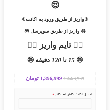
😍
🔆واریز از طریق ورود به اکانت🔆
🪅 واریز از طریق سوپرسل 🪅
👇🏻 تایم واریز 👇🏻
🤩
15
تا
120
دقیقه 🤩
1,559,999
1,396,999
تومان
*
ایمیل اکانت کلش اف کلنز