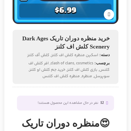
خرید منظره دوران تاریک Dark Ages
Scenery کلش اف کلنز
اسکین منظره کلش اف کلنز
,
کلش آف کلنز
دسته:
cosmetics
,
clash of clans
,
افر کلش اف
برچسب:
کلنس
,
بازی کلش اف کلنز
,
خرید جم کلش او کلنز
,
سوپرسل
,
منظره
,
منظره کلش اف کلنس
نفر در حال مشاهده این محصول هستند!
12
😍منظره دوران تاریک