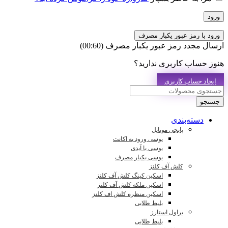
ورود
ورود با رمز عبور یکبار مصرف
ارسال مجدد رمز عبور یکبار مصرف
(00:
60
)
هنوز حساب کاربری ندارید؟
ایجاد حساب کاربری
جستجو
دسته‌بندی
پابجی موبایل
یوسی ورود به اکانت
یوسی با آیدی
یوسی یکبار مصرف
کلش آف کلنز
اسکین کینگ کلش آف کلنز
اسکین ملکه کلش آف کلنز
اسکین منظره کلش اف کلنز
بلیط طلایی
براول استارز
بلیط طلایی