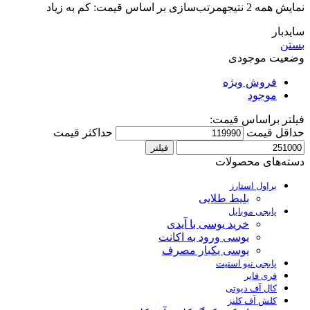
نمایش همه 2 نتیجه
مرتب‌سازی بر اساس قیمت: کم به زیاد
سایدبار
بستن
وضعیت موجودی
فروش ویژه
موجود
فیلتر براساس قیمت:
حداقل قیمت
حداکثر قیمت
فیلتر
دسته‌های محصولات
براول استارز
بلیط طلایی
پابجی موبایل
خرید یوسی با آیدی
یوسی ورود به اکانت
یوسی یکبار مصرف
پابجی نیو استیت
فری فایر
کال آف دیوتی
کلش آف کلنز