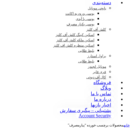
دسته‌بندی
پابجی موبایل
یوسی ورود به اکانت
یوسی با آیدی
یوسی یکبار مصرف
کلش آف کلنز
اسکین کینگ کلش آف کلنز
اسکین ملکه کلش آف کلنز
اسکین منظره کلش اف کلنز
بلیط طلایی
براول استارز
بلیط طلایی
موبایل لجندز
فری فایر
کال آف دیوتی
فروشگاه
وبلاگ
تماس با ما
درباره ما
اخبار بازیها
پشتیبانی – پیگیری سفارش
Account Security
خانه
محصولات برچسب خورده “یبارمصرف”