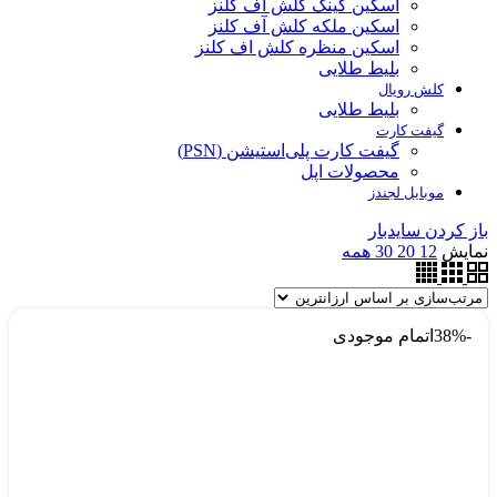
اسکین کینگ کلش آف کلنز
اسکین ملکه کلش آف کلنز
اسکین منظره کلش اف کلنز
بلیط طلایی
کلش رویال
بلیط طلایی
گیفت کارت
گیفت کارت پلی‌استیشن (PSN)
محصولات اپل
موبایل لجندز
باز کردن سایدبار
نمایش
12
20
30
همه
-38%
اتمام موجودی